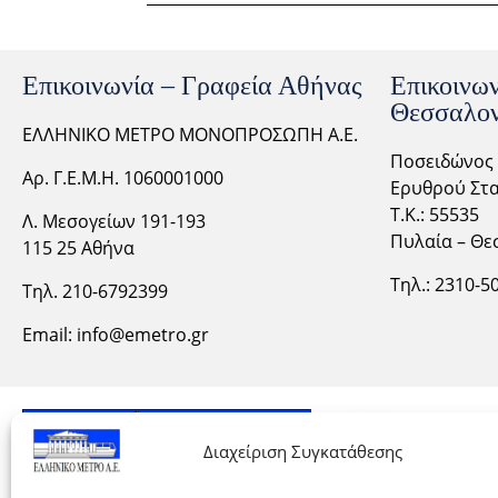
Επικοινωνία – Γραφεία Αθήνας
Επικοινων
Θεσσαλον
ΕΛΛΗΝΙΚΟ ΜΕΤΡΟ ΜΟΝΟΠΡΟΣΩΠΗ Α.Ε.
Ποσειδώνος 
Αρ. Γ.Ε.Μ.Η. 1060001000
Ερυθρού Στα
Τ.Κ.: 55535
Λ. Μεσογείων 191-193
Πυλαία – Θε
115 25 Αθήνα
Τηλ.: 2310-
5
Τηλ. 210-6792399
Email:
info@emetro.gr
Διαχείριση Συγκατάθεσης