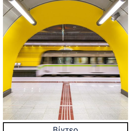
Βίντεο