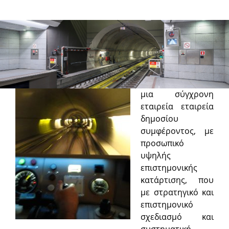
Ελληνικό Μετρό Α.Ε.
H ΕΛΛΗΝΙΚΟ
ΜΕΤΡΟ Α.Ε. είναι
μια σύγχρονη
εταιρεία εταιρεία
δημοσίου
συμφέροντος, με
προσωπικό
υψηλής
επιστημονικής
κατάρτισης, που
με στρατηγικό και
επιστημονικό
σχεδιασμό και
συστηματική