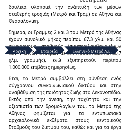
δουλειά υλοποιεί την ανάπτυξη των μέσων
σταθερής τροχιάς (Μετρό και Τραμ) σε Αθήνα και
Θεσσαλονίκη.
Σήμερα, οι Γραμμές 2 και 3 του Μετρό της Αθήνας
έχουν συνολικό μήκος περίπου 67.3 χλμ. και 50
σύγχρονους σταθμούς (συμπεριλαμβανομένων
Αρχική
Εταιρεία
Ελληνικό Μετρό Α.Ε.
των 4 κοινών σταθμών με τον Προαστιακό και 20,7
χλμ. γραμμής), ενώ εξυπηρετούν περίπου
1.000.000 επιβάτες ημερησίως.
Έτσι, το Μετρό συμβάλλει στη σύνθεση ενός
σύγχρονου συγκοινωνιακού δικτύου και στην
αναβάθμιση της ποιότητας ζωής στο Λεκανοπέδιο.
Εκτός από την άνεση, την ταχύτητα και την
αξιοπιστία των δρομολογίων του, το Μετρό της
Αθήνας φημίζεται για τα εντυπωσιακά
αρχαιολογικά εκθέματα στους κεντρικούς
Σταθμούς του δικτύου του, καθώς και για τα έργα