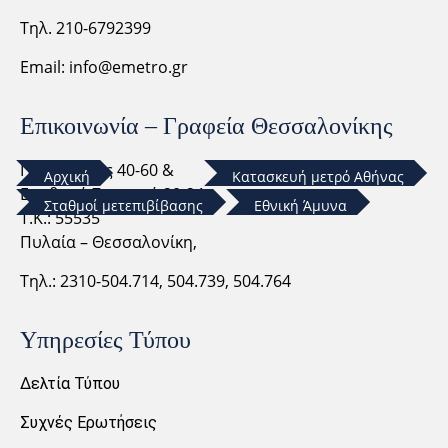
Τηλ. 210-6792399
Email:
info@emetro.gr
Επικοινωνία – Γραφεία Θεσσαλονίκης
Ποσειδώνος 40-60 &
Αρχική
Κατασκευή μετρό Αθήνας
Ερυθρού Σταυρού 20-24,
Σταθμοί μετεπιβίβασης
Εθνική Άμυνα
Τ.Κ.: 55535
Πυλαία – Θεσσαλονίκη,
Τηλ.: 2310-
504.714,
504.739, 504.764
Υπηρεσίες Τύπου
Δελτία Τύπου
Συχνές Ερωτήσεις