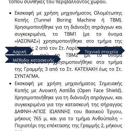
τόπου συνθήκες του περιβάλλοντος χώρου.
Εκσκαφή με χρήση μηχανήματος Ολομέτωπης
Κοπής (Tunnel Boring Machine ή ΤΒΜ).
Χρησιμοποιήθηκε για τη διάνοιξη σηράγγων και
συγκεκριμένα, το ΤΒΜ1 (με το όνομα
«ΙΑΣΟΝΑΣ») χρησιμοποιήθηκε στο τμήμα της
Γραμμής 2 από τον Στ. Λαρίσης έως τον Στ. ΑΓΙΟ
Αρχική
Τεχνικά στοιχεία
ΙΩΑΝΝΗ, ενώ το ΤΒΜ2 (με το όνομα
Μέθοδοι κατασκευής
«ΠΕΡΣΕΦΟΝΗ») χρησιμοποιήθηκε στο τμήμα
της Γραμμής 3 από το Στ. ΚΑΤΕΧΑΚΗ έως το Στ.
ΣΥΝΤΑΓΜΑ.
Εκσκαφή με χρήση μηχανήματος Σημειακής
Κοπής με Ανοικτή Ασπίδα (Open Face Shield).
Χρησιμοποιήθηκε για τη διάνοιξη σηράγγων, και
συγκεκριμένα για την κατασκευή της σήραγγας
ΔΑΦΝΗ–ΑΓΙΟΣ ΙΩΑΝΝΗΣ του Βασικoύ Έργου,
μήκους 765 μ, και για το τμήμα Ανθούπολη –
Περιστέρι της επέκτασης της Γραμμής 2, μήκους