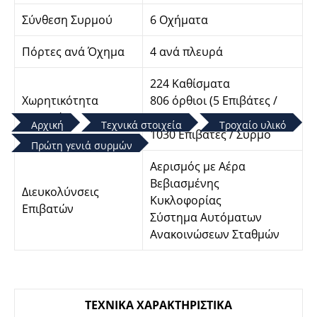
Σύνθεση Συρμού
6 Οχήματα
Πόρτες ανά Όχημα
4 ανά πλευρά
224 Καθίσματα
Χωρητικότητα
806 όρθιοι (5 Επιβάτες /
Συρμού
τ.μ.)
Αρχική
Τεχνικά στοιχεία
Τροχαίο υλικό
1030 Επιβάτες / Συρμό
Πρώτη γενιά συρμών
Aερισμός με Αέρα
Βεβιασμένης
Διευκολύνσεις
Κυκλοφορίας
Επιβατών
Σύστημα Αυτόματων
Ανακοινώσεων Σταθμών
ΤΕΧΝIΚΑ ΧΑΡΑΚΤΗΡIΣΤIΚΑ