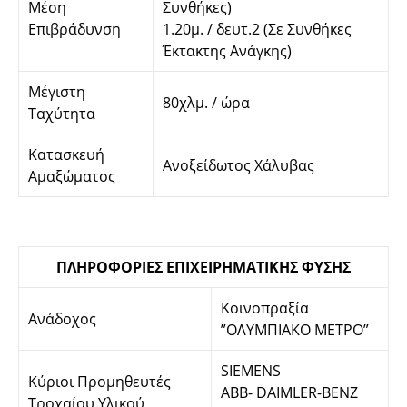
Μέση
Συνθήκες)
Επιβράδυνση
1.20μ. / δευτ.2 (Σε Συνθήκες
Έκτακτης Ανάγκης)
Μέγιστη
80χλμ. / ώρα
Ταχύτητα
Κατασκευή
Ανοξείδωτος Χάλυβας
Αμαξώματος
ΠΛΗΡΟΦΟΡIΕΣ ΕΠIΧΕIΡΗΜΑΤIΚΗΣ ΦΥΣΗΣ
Κοινοπραξία
Ανάδοχος
”ΟΛΥΜΠIΑΚΟ ΜΕΤΡΟ”
SIEMENS
Κύριοι Προμηθευτές
ABB- DAIMLER-BENZ
Τροχαίου Υλικού