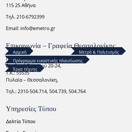
115 25 Αθήνα
Τηλ. 210-6792399
Email:
info@emetro.gr
Επικοινωνία – Γραφεία Θεσσαλονίκης
Αρχική
Μετρό & Πολιτισμός
Ποσειδώνος 40-60 &
Πρόγραμμα εικαστικής πλαισίωσης
Ερυθρού Σταυρού 20-24,
Έργα τέχνης
Τ.Κ.: 55535
Πυλαία – Θεσσαλονίκη,
Τηλ.: 2310-
504.714,
504.739, 504.764
Υπηρεσίες Τύπου
Δελτία Τύπου