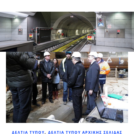
,
ΔΕΛΤΊΑ ΤΎΠΟΥ
ΔΕΛΤΊΑ ΤΎΠΟΥ ΑΡΧΙΚΉΣ ΣΕΛΊΔΑΣ