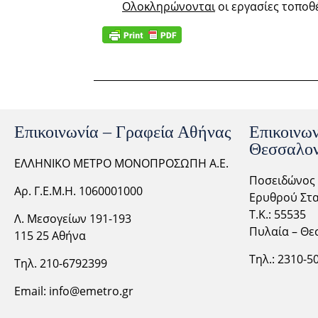
Ολοκληρώνονται
οι εργασίες τοπο
Επικοινωνία – Γραφεία Αθήνας
Επικοινων
Θεσσαλον
ΕΛΛΗΝΙΚΟ ΜΕΤΡΟ ΜΟΝΟΠΡΟΣΩΠΗ Α.Ε.
Ποσειδώνος 
Αρ. Γ.Ε.Μ.Η. 1060001000
Ερυθρού Στα
Τ.Κ.: 55535
Λ. Μεσογείων 191-193
Πυλαία – Θε
115 25 Αθήνα
Τηλ.: 2310-
5
Τηλ. 210-6792399
Email:
info@emetro.gr