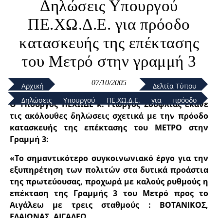
Δηλώσεις Υπουργού
ΠΕ.ΧΩ.Δ.Ε. για πρόοδο
κατασκευής της επέκτασης
του Μετρό στην γραμμή 3
07/10/2005
Αρχική
Δελτία Τύπου
Δηλώσεις Υπουργού ΠΕ.ΧΩ.Δ.Ε. για πρόοδο
Ο Υπουργός ΠΕΧΩΔΕ κ. Γιώργος Σουφλιάς έκανε
κατασκευής της επέκτασης του Μετρό στην γραμμή
τις ακόλουθες δηλώσεις σχετικά με την πρόοδο
3
κατασκευής της επέκτασης του ΜΕΤΡΟ στην
Γραμμή 3:
«Το σημαντικότερο συγκοινωνιακό έργο για την
εξυπηρέτηση των πολιτών στα δυτικά προάστια
της πρωτεύουσας, προχωρά με καλούς ρυθμούς η
επέκταση της Γραμμής 3 του Μετρό προς το
Αιγάλεω με τρεις σταθμούς : ΒΟΤΑΝΙΚΟΣ,
ΕΛΑΙΩΝΑΣ, ΑΙΓΑΛΕΩ.