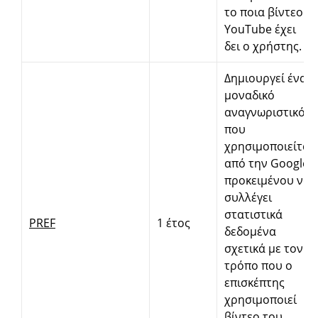
το ποια βίντεο
YouTube έχει
δει ο χρήστης.
Δημιουργεί ένα
μοναδικό
αναγνωριστικό
που
χρησιμοποιείται
από την Google
προκειμένου να
συλλέγει
στατιστικά
PREF
1 έτος
δεδομένα
σχετικά με τον
τρόπο που ο
επισκέπτης
χρησιμοποιεί
βίντεο του