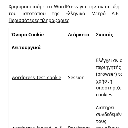
Χρησιμοποιούμε το WordPress για την ανάπτυξη
του ιστοτόπου της Ελληνικό Μετρό Α.Ε.
Περισσότερες πληροφορίες
Όνομα
Cookie
Διάρκεια
Σκοπός
Λειτουργικά
Ελέγχει αν ο
περιηγητής
(browser) του
wordpress_test_cookie
Session
χρήστη
υποστηρίζει τ
cookies.
Διατηρεί
συνδεδεμένου
τους
wordpress_logged_in_*
Persistent
αρμόδιους