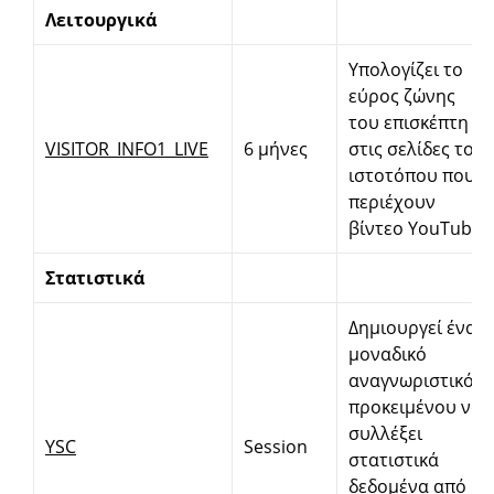
Λειτουργικά
Υπολογίζει το
εύρος ζώνης
του επισκέπτη
VISITOR_INFO1_LIVE
6 μήνες
στις σελίδες του
ιστοτόπου που
περιέχουν
βίντεο YouTube.
Στατιστικά
Δημιουργεί ένα
μοναδικό
αναγνωριστικό
προκειμένου να
συλλέξει
YSC
Session
στατιστικά
δεδομένα από