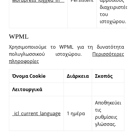
διαχειριστές
του
ιστοχώρου.
WPML
Χρησιμοποιούμε το WPML για τη δυνατότητα
πολυγλωσσικού ιστοχώρου.
Περισσότερες
πληροφορίες
Όνομα
Cookie
Διάρκεια
Σκοπός
Λειτουργικά
Αποθηκεύει
τις
_icl_current_language
1 ημέρα
ρυθμίσεις
γλώσσας.