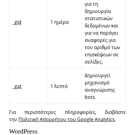
για τη
δημιουργία
στατιστικών
_gid
1 ημέρα
δεδομένων και
για να παράγει
αναφορές για
τον αριθμό των
επισκέψεων σε
σελίδες.
Δημιουργεί
μηχανισμό
_gat
1 λεπτό
αναγνώρισης
bots.
Για περισσότερες πληροφορίες, διαβάστε
την
Πολιτική Απορρήτου του Google Analytics
.
WordPress