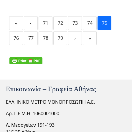
«
‹
71
72
73
74
75
76
77
78
79
›
»
Επικοινωνία – Γραφεία Αθήνας
ΕΛΛΗΝΙΚΟ ΜΕΤΡΟ ΜΟΝΟΠΡΟΣΩΠΗ Α.Ε.
Αρ. Γ.Ε.Μ.Η. 1060001000
Λ. Μεσογείων 191-193
115 25 Αθήνα