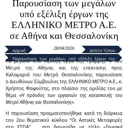
Παρουσίαση των μεγάλων
υπό εξέλιξη έργων της
ΕΛΛΗΝΙΚΟ ΜΕΤΡΟ Α.Ε.
σε Αθήνα και Θεσσαλονίκη
28/04/2026
Αρχική
Δελτία Τύπου
Παρουσίαση των μεγάλων υπό εξέλιξη έργων της
Τα μεγάλα υπό εξέλιξη έργα της Γραμμής 4 του
ΕΛΛΗΝΙΚΟ ΜΕΤΡΟ Α.Ε. σε Αθήνα και Θεσσαλονίκη
Μετρό της Αθήνας και της επέκτασης προς
Καλαμαριά του Μετρό Θεσσαλονίκης παρουσίασε
ο Διευθύνων Σύμβουλος της ΕΛΛΗΝΙΚΟ ΜΕΤΡΟ Α.Ε., κ.
Χρήστος Φαφούτης, στο πλαίσιο της ομιλίας του με
θέμα
«Η πρόοδος των εργασιών της κατασκευής του
Μετρό Αθήνας και Θεσσαλονίκης»
.
Η παρουσίαση πραγματοποιήθηκε κατά τη διάρκεια
του 2ου θεματικού κύκλου “Οι Αστικές Μεταφορές
στο ΕΣΠΑ” στη διημερίδα με τίτλο
«Τομεακά