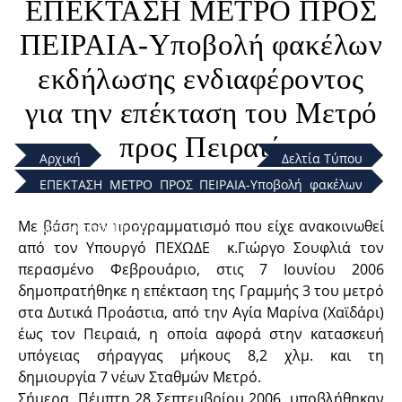
ΕΠΕΚΤΑΣΗ ΜΕΤΡΟ ΠΡΟΣ
ΠΕΙΡΑΙΑ-Υποβολή φακέλων
εκδήλωσης ενδιαφέροντος
για την επέκταση του Μετρό
προς Πειραιά
Αρχική
Δελτία Τύπου
ΕΠΕΚΤΑΣΗ ΜΕΤΡΟ ΠΡΟΣ ΠΕΙΡΑΙΑ-Υποβολή φακέλων
28/09/2006
εκδήλωσης ενδιαφέροντος για την επέκταση του
Με βάση τον προγραμματισμό που είχε ανακοινωθεί
Μετρό προς Πειραιά
από τον Υπουργό ΠΕΧΩΔΕ κ.Γιώργο Σουφλιά τον
περασμένο Φεβρουάριο, στις 7 Ιουνίου 2006
δημοπρατήθηκε η επέκταση της Γραμμής 3 του μετρό
στα Δυτικά Προάστια, από την Αγία Μαρίνα (Χαϊδάρι)
έως τον Πειραιά, η οποία αφορά στην κατασκευή
υπόγειας σήραγγας μήκους 8,2 χλμ. και τη
δημιουργία 7 νέων Σταθμών Μετρό.
Σήμερα, Πέμπτη 28 Σεπτεμβρίου 2006, υποβλήθηκαν