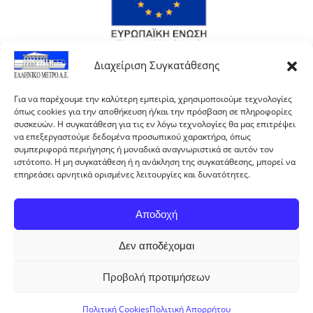
Διαχείριση Συγκατάθεσης
Για να παρέχουμε την καλύτερη εμπειρία, χρησιμοποιούμε τεχνολογίες
όπως cookies για την αποθήκευση ή/και την πρόσβαση σε πληροφορίες
συσκευών. Η συγκατάθεση για τις εν λόγω τεχνολογίες θα μας επιτρέψει
να επεξεργαστούμε δεδομένα προσωπικού χαρακτήρα, όπως
συμπεριφορά περιήγησης ή μοναδικά αναγνωριστικά σε αυτόν τον
ιστότοπο. Η μη συγκατάθεση ή η ανάκληση της συγκατάθεσης, μπορεί να
επηρεάσει αρνητικά ορισμένες λειτουργίες και δυνατότητες.
Αποδοχή
Με τη συγχρηματοδότηση της Ελλάδας και της
Δεν αποδέχομαι
Ευρωπαϊκής Ένωσης.
Προβολή προτιμήσεων
ΕΛΛΗΝΙΚΟ ΜΕΤΡΟ Α.Ε. © 2024 All rights reserved
Πολιτική Cookies
Πολιτική Απορρήτου