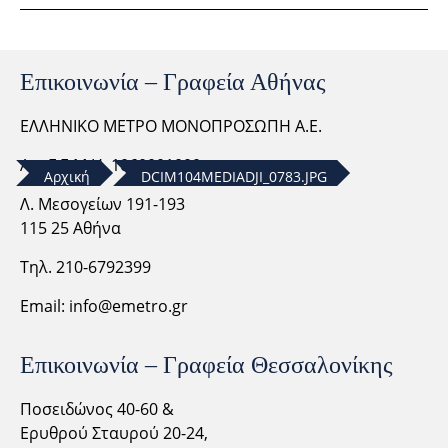
Επικοινωνία – Γραφεία Αθήνας
ΕΛΛΗΝΙΚΟ ΜΕΤΡΟ ΜΟΝΟΠΡΟΣΩΠΗ Α.Ε.
Αρ. Γ.Ε.Μ.Η. 1060001000
Αρχική
DCIM104MEDIADJI_0783.JPG
Λ. Μεσογείων 191-193
115 25 Αθήνα
Τηλ. 210-6792399
Email:
info@emetro.gr
Επικοινωνία – Γραφεία Θεσσαλονίκης
Ποσειδώνος 40-60 &
Ερυθρού Σταυρού 20-24,