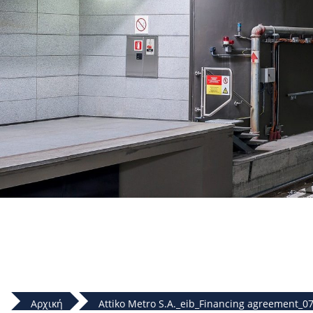
Αρχική
Attiko Metro S.A._eib_Financing agreement_07