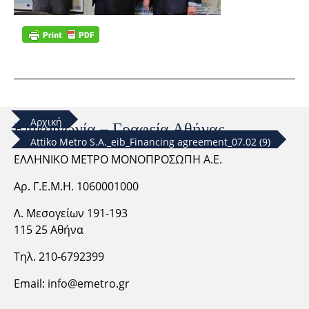
Αρχική
Επικοινωνία – Γραφεία Αθήνας
Attiko Metro S.A._eib_Financing agreement_07.02 (9)
ΕΛΛΗΝΙΚΟ ΜΕΤΡΟ ΜΟΝΟΠΡΟΣΩΠΗ Α.Ε.
Αρ. Γ.Ε.Μ.Η. 1060001000
Λ. Μεσογείων 191-193
115 25 Αθήνα
Τηλ. 210-6792399
Email:
info@emetro.gr