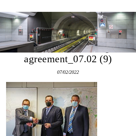
Attiko Metro
S.A._eib_Financing
agreement_07.02 (9)
07/02/2022