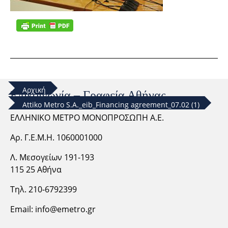
Αρχική
Επικοινωνία – Γραφεία Αθήνας
Attiko Metro S.A._eib_Financing agreement_07.02 (1)
ΕΛΛΗΝΙΚΟ ΜΕΤΡΟ ΜΟΝΟΠΡΟΣΩΠΗ Α.Ε.
Αρ. Γ.Ε.Μ.Η. 1060001000
Λ. Μεσογείων 191-193
115 25 Αθήνα
Τηλ. 210-6792399
Email:
info@emetro.gr