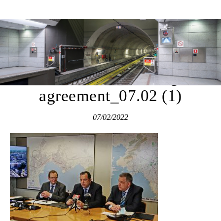
Attiko Metro
S.A._eib_Financing
agreement_07.02 (1)
07/02/2022