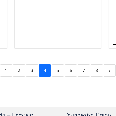
1
2
3
4
5
6
7
8
›
ία – Γραφεία
Υπηρεσίες Τύπου