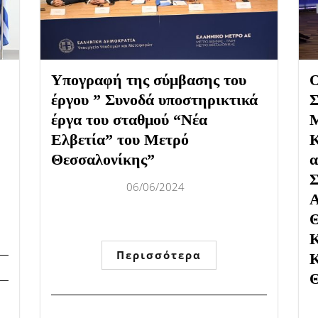
Υπογραφή της σύμβασης του
Ο
έργου ” Συνοδά υποστηρικτικά
Σ
έργα του σταθμού “Νέα
Μ
Ελβετία” του Μετρό
Κ
Θεσσαλονίκης”
α
Σ
06/06/2024
Α
Θ
Κ
Περισσότερα
Κ
Θ