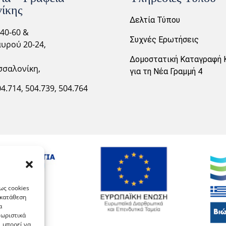
ίκης
Δελτία Τύπου
40-60 &
Συχνές Ερωτήσεις
υρού 20-24,
Δομοστατική Καταγραφή 
σσαλονίκη,
για τη Νέα Γραμμή 4
04.714,
504.739, 504.764
ως cookies
γκατάθεση
α
νωριστικά
, μπορεί να