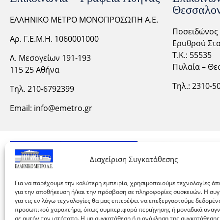
Θεσσαλον
ΕΛΛΗΝΙΚΟ ΜΕΤΡΟ ΜΟΝΟΠΡΟΣΩΠΗ Α.Ε.
Ποσειδώνος 
Αρ. Γ.Ε.Μ.Η. 1060001000
Ερυθρού Στα
Τ.Κ.: 55535
Λ. Μεσογείων 191-193
Πυλαία – Θε
115 25 Αθήνα
Τηλ.: 2310-
5
Τηλ. 210-6792399
Email:
info@emetro.gr
Διαχείριση Συγκατάθεσης
Για να παρέχουμε την καλύτερη εμπειρία, χρησιμοποιούμε τεχνολογίες όπ
για την αποθήκευση ή/και την πρόσβαση σε πληροφορίες συσκευών. Η συ
για τις εν λόγω τεχνολογίες θα μας επιτρέψει να επεξεργαστούμε δεδομέν
προσωπικού χαρακτήρα, όπως συμπεριφορά περιήγησης ή μοναδικά αναγ
σε αυτόν τον ιστότοπο. Η μη συγκατάθεση ή η ανάκληση της συγκατάθεσης