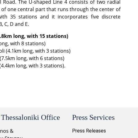
l Road. The U-shaped Line 4 consists of two radial
s of one central part that runs through the center of
ith 35 stations and it incorporates five discrete
B, C, D and E.
2.8km long, with 15 stations)
ng, with 8 stations)
li (4.1km long, with 3 stations)
(7.5km long, with 6 stations)
4.4km long, with 3 stations).
 Thessaloniki Office
Press Services
onos &
Press Releases