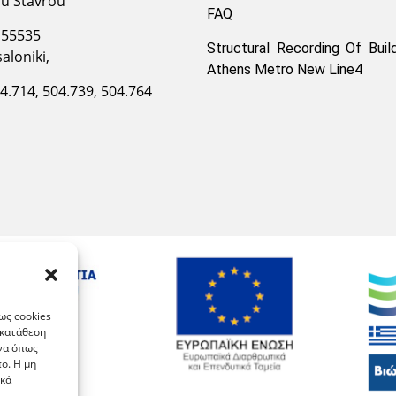
ou Stavrou
FAQ
 55535
Structural Recording Of Buil
aloniki,
Athens Metro New Line4
04.714, 504.739, 504.764
ως cookies
γκατάθεση
ένα όπως
ο. Η μη
ικά