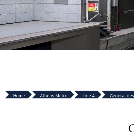
Home
Athens Metro
Line 4
General desc
G