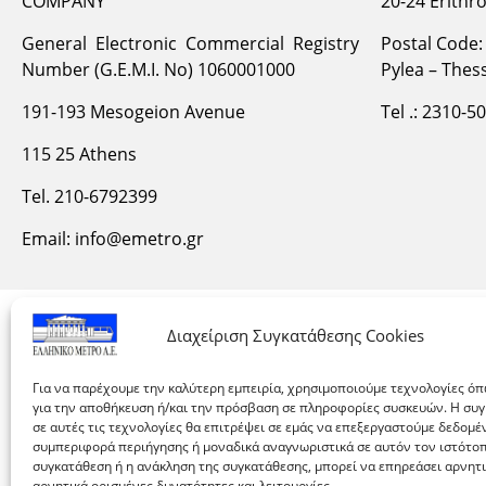
COMPANY
20-24 Erithr
General Electronic Commercial Registry
Postal Code:
Number (G.E.M.I. No) 1060001000
Pylea – Thess
191-193 Mesogeion Avenue
Tel .: 2310-5
115 25 Athens
Tel. 210-6792399
Email:
info@emetro.gr
Διαχείριση Συγκατάθεσης Cookies
Για να παρέχουμε την καλύτερη εμπειρία, χρησιμοποιούμε τεχνολογίες όπ
για την αποθήκευση ή/και την πρόσβαση σε πληροφορίες συσκευών. Η συ
σε αυτές τις τεχνολογίες θα επιτρέψει σε εμάς να επεξεργαστούμε δεδομ
συμπεριφορά περιήγησης ή μοναδικά αναγνωριστικά σε αυτόν τον ιστότοπ
συγκατάθεση ή η ανάκληση της συγκατάθεσης, μπορεί να επηρεάσει αρνητ
αρνητικά ορισμένες δυνατότητες και λειτουργίες.