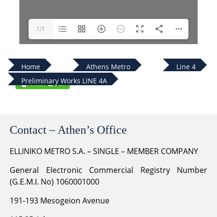
1/1
Home
Athens Metro
Line 4
Preliminary Works LINE 4A
Contact – Athen’s Office
ELLINIKO METRO S.A. – SINGLE – MEMBER COMPANY
General Electronic Commercial Registry Number
(G.E.M.I. No) 1060001000
191-193 Mesogeion Avenue