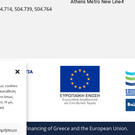
Athens Metro New Line4
04.714, 504.739, 504.764
ως cookies
γκατάθεση
ένα όπως
ο. Η μη
ικά
With co-financing of Greece and the European Union.
τιμήσεων