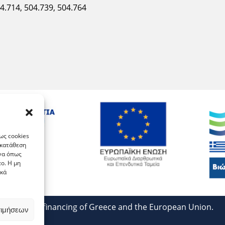
04.714, 504.739, 504.764
ως cookies
γκατάθεση
ένα όπως
ο. Η μη
ικά
With co-financing of Greece and the European Union.
τιμήσεων