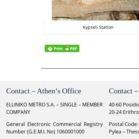
Kypseli Station
Contact – Athen’s Office
Contact –
ELLINIKO METRO S.A. – SINGLE – MEMBER
40-60 Posid
COMPANY
20-24 Erithr
General Electronic Commercial Registry
Postal Code:
Number (G.E.M.I. No) 1060001000
Pylea – Thess