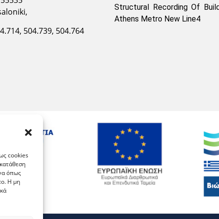
Structural Recording Of Buil
aloniki,
Athens Metro New Line4
04.714, 504.739, 504.764
ως cookies
γκατάθεση
ένα όπως
ο. Η μη
ικά