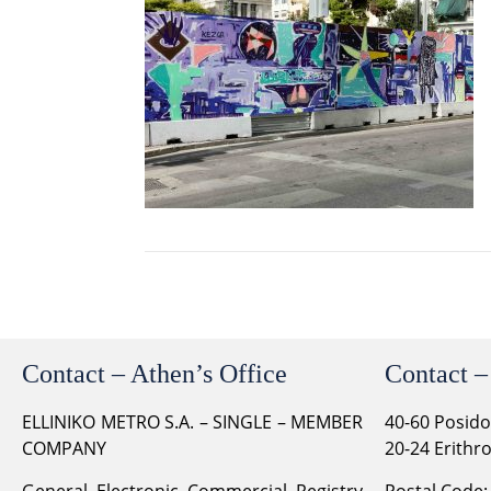
Contact – Athen’s Office
Contact –
ELLINIKO METRO S.A. – SINGLE – MEMBER
40-60 Posid
COMPANY
20-24 Erithr
General Electronic Commercial Registry
Postal Code: